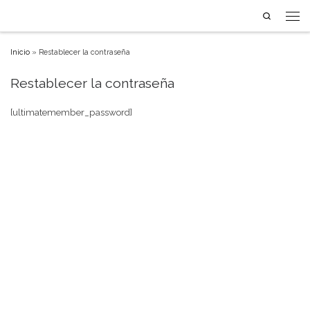
Search
Saltar al contenido
Men
Inicio
»
Restablecer la contraseña
Restablecer la contraseña
[ultimatemember_password]